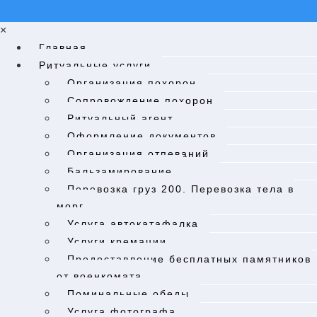
×
Главная
Ритуальные услуги
Организация похорон
Cопровождение похорон
Ритуальный агент
Оформление документов
Организация отпеваний
Бальзамирование
Перевозка груз 200. Перевозка тела в
морг.​
Услуга автокатафалка
Услуги кремации
Предоставление бесплатных памятников
от военкомата
Поминальные обеды
Услуга фотографа