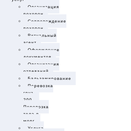
Организация
похорон
Cопровождение
похорон
Ритуальный
агент
Оформление
документов
Организация
отпеваний
Бальзамирование
Перевозка
груз
200.
Перевозка
тела в
морг.​
Услуга