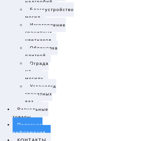
надгробий
Благоустройство
могил
Изготовление
гранитных
цветников
Облицовка
плиткой
Ограда
на
могилу
Установка
гранитных
ваз
Ритуальные
товары
Полезная
информация
КОНТАКТЫ