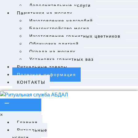
Дополнительные услуги
Памятники на могилу
Изготовление надгробий
Благоустройство могил
Изготовление гранитных цветников
Облицовка плиткой
Ограда на могилу
Установка гранитных ваз
Ритуальные товары
Полезная информация
КОНТАКТЫ
×
Главная
Ритуальные
услуги