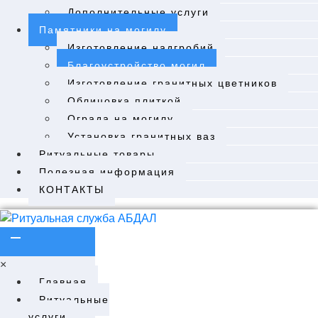
Дополнительные услуги
Памятники на могилу
Изготовление надгробий
Благоустройство могил
Изготовление гранитных цветников
Облицовка плиткой
Ограда на могилу
Установка гранитных ваз
Ритуальные товары
Полезная информация
КОНТАКТЫ
×
Главная
Ритуальные
услуги