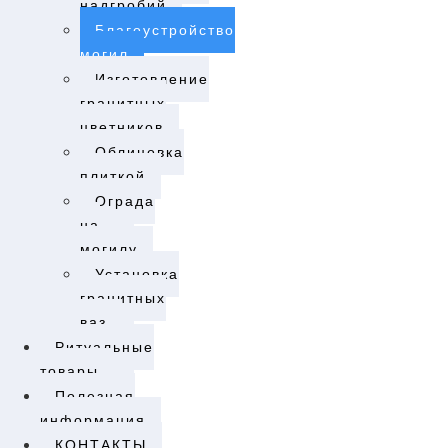
надгробий
Благоустройство
могил
Изготовление
гранитных
цветников
Облицовка
плиткой
Ограда
на
могилу
Установка
гранитных
ваз
Ритуальные
товары
Полезная
информация
КОНТАКТЫ