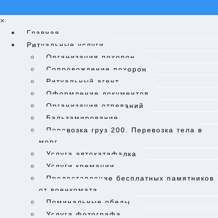
×
Главная
Ритуальные услуги
Организация похорон
Cопровождение похорон
Ритуальный агент
Оформление документов
Организация отпеваний
Бальзамирование
Перевозка груз 200. Перевозка тела в
морг.​
Услуга автокатафалка
Услуги кремации
Предоставление бесплатных памятников
от военкомата
Поминальные обеды
Услуга фотографа