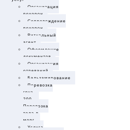
Организация
похорон
Cопровождение
похорон
Ритуальный
агент
Оформление
документов
Организация
отпеваний
Бальзамирование
Перевозка
груз
200.
Перевозка
тела в
морг.​
Услуга