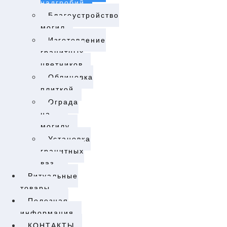
надгробий
Благоустройство
могил
Изготовление
гранитных
цветников
Облицовка
плиткой
Ограда
на
могилу
Установка
гранитных
ваз
Ритуальные
товары
Полезная
информация
КОНТАКТЫ