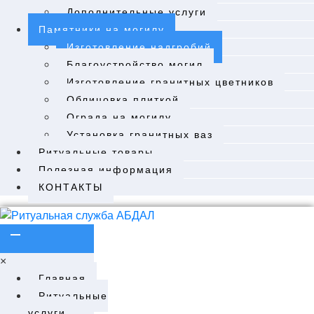
Дополнительные услуги
Памятники на могилу
Изготовление надгробий
Благоустройство могил
Изготовление гранитных цветников
Облицовка плиткой
Ограда на могилу
Установка гранитных ваз
Ритуальные товары
Полезная информация
КОНТАКТЫ
×
Главная
Ритуальные
услуги