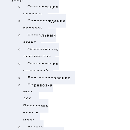
Организация
похорон
Cопровождение
похорон
Ритуальный
агент
Оформление
документов
Организация
отпеваний
Бальзамирование
Перевозка
груз
200.
Перевозка
тела в
морг.​
Услуга