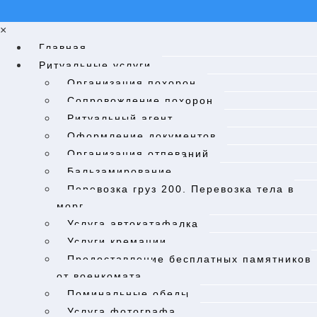
×
Главная
Ритуальные услуги
Организация похорон
Cопровождение похорон
Ритуальный агент
Оформление документов
Организация отпеваний
Бальзамирование
Перевозка груз 200. Перевозка тела в
морг.​
Услуга автокатафалка
Услуги кремации
Предоставление бесплатных памятников
от военкомата
Поминальные обеды
Услуга фотографа